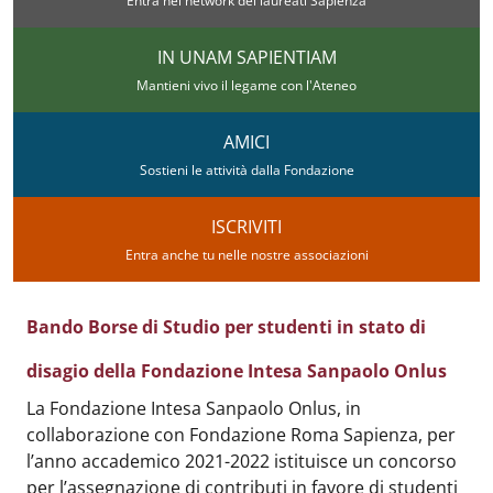
Entra nel network dei laureati Sapienza
IN UNAM SAPIENTIAM
Mantieni vivo il legame con l'Ateneo
AMICI
Sostieni le attività dalla Fondazione
ISCRIVITI
Entra anche tu nelle nostre associazioni
Bando Borse di Studio per studenti in stato di
disagio della Fondazione Intesa Sanpaolo Onlus
Body
:
La Fondazione Intesa Sanpaolo Onlus, in
collaborazione con Fondazione Roma Sapienza, per
l’anno accademico 2021-2022 istituisce un concorso
per l’assegnazione di contributi in favore di studenti