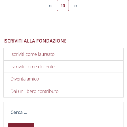
Pagina attuale
‹‹
13
››
Pagina precedente
Pagina successiva
ISCRIVITI ALLA FONDAZIONE
Iscriviti come laureato
Iscriviti come docente
Diventa amico
Dai un libero contributo
Cerca