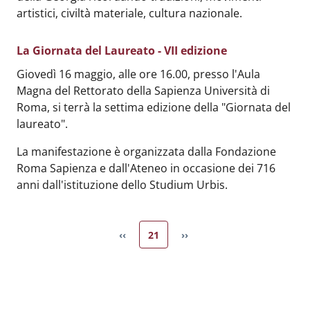
artistici, civiltà materiale, cultura nazionale.
La Giornata del Laureato - VII edizione
Body
:
Giovedì 16 maggio, alle ore 16.00, presso l'Aula
Magna del Rettorato della Sapienza Università di
Roma, si terrà la settima edizione della "Giornata del
laureato".
La manifestazione è organizzata dalla Fondazione
Roma Sapienza e dall'Ateneo in occasione dei 716
anni dall'istituzione dello Studium Urbis.
Pagina attuale
‹‹
21
››
Pagina precedente
Pagina successiva