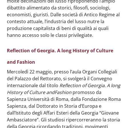
molte declinazioni del lusso riproponendo l’ampio
dibattito alimentato da storici, filosofi, sociologi,
economisti, giuristi. Dalle società di Antico Regime al
contesto attuale, l’industria del lusso nutre la
produzione capitalista di beni di qualità ai quali
hanno accesso solo le classi privilegiate.
Reflection of Georgia. A long History of Culture
and Fashion
Body
:
Mercoledì 22 maggio, presso l’aula Organi Collegiali
del Palazzo del Rettorato, si svolgerà il Convegno
internazionale dal titolo
Reflection of Georgia. A long
History of Culture and
Fashion
promosso da
Sapienza Università di Roma, dalla Fondazione Roma
Sapienza, dal Dottorato in Storia d’Europa e
dall’Istituto degli Affari Esteri della Georgia “Giovane
Ambasciatore”. Gli studiosi ripercorreranno la storia
della Georgia ricordando tradizioni, movimenti