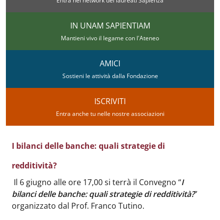
Entra nel network dei laureati Sapienza
IN UNAM SAPIENTIAM
Mantieni vivo il legame con l'Ateneo
AMICI
Sostieni le attività dalla Fondazione
ISCRIVITI
Entra anche tu nelle nostre associazioni
I bilanci delle banche: quali strategie di
redditività?
Body
:
Il 6 giugno alle ore 17,00 si terrà il Convegno “
I
bilanci delle banche: quali strategie di redditività?
”
organizzato dal Prof. Franco Tutino.