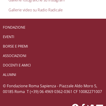
Gallerie fotografiche su Instagram
Gallerie video su Radio Radicale
Useful links section
Small prints
FONDAZIONE
EVENTI
BORSE E PREMI
ASSOCIAZIONI
DOCENTI E AMICI
ALUMNI
Credits
© Fondazione Roma Sapienza - Piazzale Aldo Moro 5,
00185 Roma T (+39) 06 4969 0362-0361 CF 10082271007