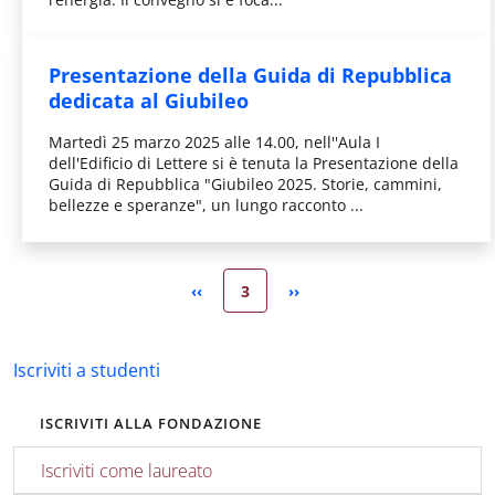
Presentazione della Guida di Repubblica
dedicata al Giubileo
Martedì 25 marzo 2025 alle 14.00, nell''Aula I
dell'Edificio di Lettere si è tenuta la Presentazione della
Guida di Repubblica "Giubileo 2025. Storie, cammini,
bellezze e speranze", un lungo racconto ...
Pagina attuale
‹‹
3
››
Pagina precedente
Pagina successiva
Iscriviti a studenti
ISCRIVITI ALLA FONDAZIONE
Iscriviti come laureato