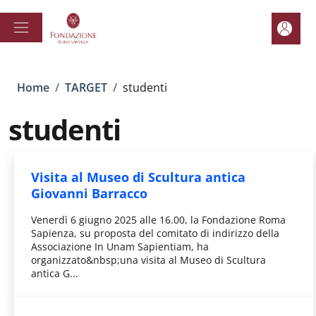
Salta al contenuto principale
Skip to footer content
Area pe
Briciole di pane
Home
/
TARGET
/
studenti
studenti
Visita al Museo di Scultura antica
Giovanni Barracco
Venerdì 6 giugno 2025 alle 16.00, la Fondazione Roma
Sapienza, su proposta del comitato di indirizzo della
Associazione In Unam Sapientiam, ha
organizzato&nbsp;una visita al Museo di Scultura
antica G...