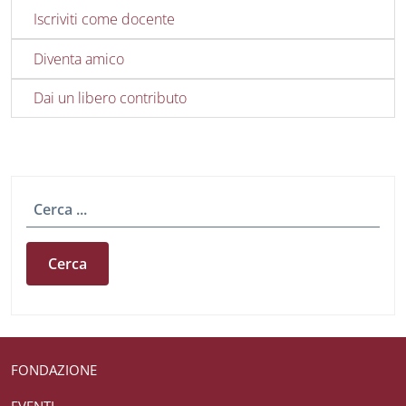
Iscriviti come docente
Diventa amico
Dai un libero contributo
Cerca
Useful links section
Small prints
FONDAZIONE