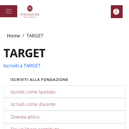
Salta al contenuto principale
Skip to footer content
Area pe
Briciole di pane
Home
/
TARGET
TARGET
Iscriviti a TARGET
ISCRIVITI ALLA FONDAZIONE
Iscriviti come laureato
Iscriviti come docente
Diventa amico