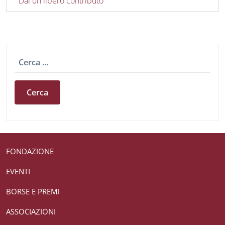
Dai un libero contributo
Cerca
Useful links section
Small prints
FONDAZIONE
EVENTI
BORSE E PREMI
ASSOCIAZIONI