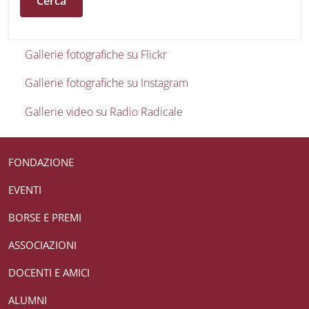
Gallerie foto e video
Gallerie fotografiche su Flickr
Gallerie fotografiche su Instagram
Gallerie video su Radio Radicale
Useful links section
Small prints
FONDAZIONE
EVENTI
BORSE E PREMI
ASSOCIAZIONI
DOCENTI E AMICI
ALUMNI