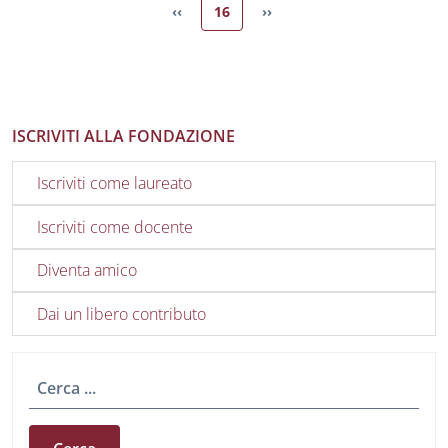
Pagina attuale
‹‹
16
››
Pagina precedente
Pagina successiva
ISCRIVITI ALLA FONDAZIONE
Iscriviti come laureato
Iscriviti come docente
Diventa amico
Dai un libero contributo
Cerca