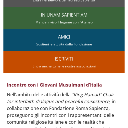
Entra nel network dei laureati Sapienza
IN UNAM SAPIENTIAM
Mantieni vivo il legame con l'Ateneo
AMICI
Sostieni le attività dalla Fondazione
ISCRIVITI
Entra anche tu nelle nostre associazioni
Incontro con i Giovani Musulmani d'Italia
Body
:
Nell'ambito delle attività della
"King Hamad" Chair
for interfaith dialogue and peaceful coexistence
, in
collaborazione con Fondazione Roma Sapienza,
proseguono gli incontri con i rappresentanti delle
comunità religiose italiane e con le realtà che