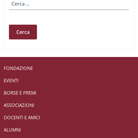
Cerca
Useful links section
Small prints
FONDAZIONE
EVENTI
BORSE E PREMI
ASSOCIAZIONI
DOCENTI E AMICI
ALUMNI