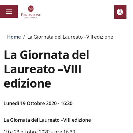
Salta al contenuto principale
Skip to footer content
Area pe
Briciole di pane
Home
/
La Giornata del Laureato –VIII edizione
La Giornata del
Laureato –VIII
edizione
Lunedì 19 Ottobre 2020 - 16:30
La Giornata del Laureato –VIII edizione
19 e 23 ottobre 2020 – ore 16.30