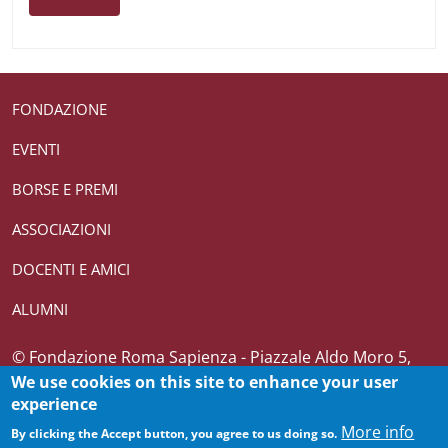
Useful links section
Small prints
FONDAZIONE
EVENTI
BORSE E PREMI
ASSOCIAZIONI
DOCENTI E AMICI
ALUMNI
Credits
© Fondazione Roma Sapienza - Piazzale Aldo Moro 5,
00185 Roma T (+39) 06 4969 0362-0361 CF 10082271007
We use cookies on this site to enhance your user
experience
More info
By clicking the Accept button, you agree to us doing so.