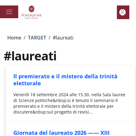
Salta al contenuto principale
Skip to footer content
Area pe
Briciole di pane
Home
/
TARGET
/
#laureati
#laureati
Il premierato e il mistero della trinità
elettorale
Venerdì 18 settembre 2024 alle 15.30, nella Sala lauree
di Scienze politiche&nbsp;si è tenuto il seminario Il
premierato e il mistero della trinità elettorale per
discutere&nbsp;sul progetto di revisi...
Giornata del laureato 2026 —— XIII