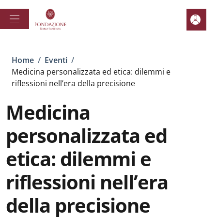
Salta al contenuto principale
Skip to footer content
Area pe
Briciole di pane
Home
/
Eventi
/
Medicina personalizzata ed etica: dilemmi e
riflessioni nell’era della precisione
Medicina
personalizzata ed
etica: dilemmi e
riflessioni nell’era
della precisione