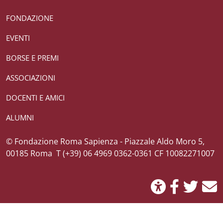
Useful links section
Small prints
FONDAZIONE
EVENTI
BORSE E PREMI
ASSOCIAZIONI
DOCENTI E AMICI
ALUMNI
Credits
© Fondazione Roma Sapienza - Piazzale Aldo Moro 5,
00185 Roma T (+39) 06 4969 0362-0361 CF 10082271007