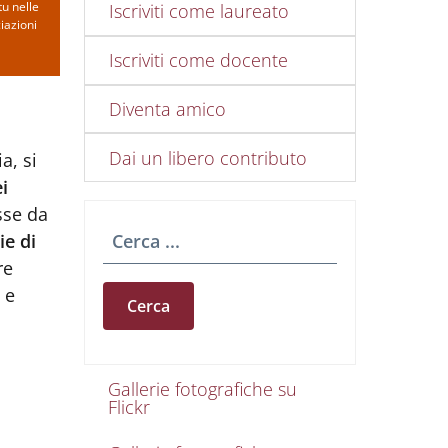
u nelle
Iscriviti come laureato
iazioni
Iscriviti come docente
Diventa amico
Dai un libero contributo
a, si
ei
sse da
ie di
Cerca
re
 e
Gallerie foto e vid
Gallerie fotografiche su
Flickr