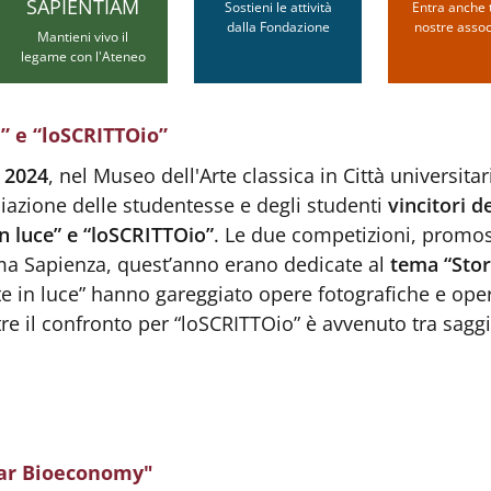
SAPIENTIAM
Sostieni le attività
Entra anche t
dalla Fondazione
nostre assoc
Mantieni vivo il
legame con l'Ateneo
” e “loSCRITTOio”
o 2024
, nel Museo dell'Arte classica in Città universitari
miazione delle studentesse e degli studenti
vincitori d
in luce” e “loSCRITTOio”
. Le due competizioni, promo
a Sapienza, quest’anno erano dedicate al
tema “Stor
rte in luce” hanno gareggiato opere fotografiche e ope
re il confronto per “loSCRITTOio” è avvenuto tra saggi
lar Bioeconomy"