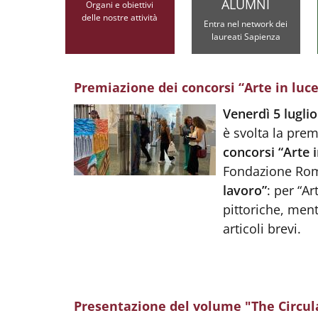
ALUMNI
Organi e obiettivi
delle nostre attività
Entra nel network dei
laureati Sapienza
Premiazione dei concorsi “Arte in luce
Body
:
Venerdì 5 lugli
è svolta la pre
concorsi “Arte 
Fondazione Rom
lavoro”
: per “A
pittoriche, ment
articoli brevi.
Presentazione del volume "The Circu