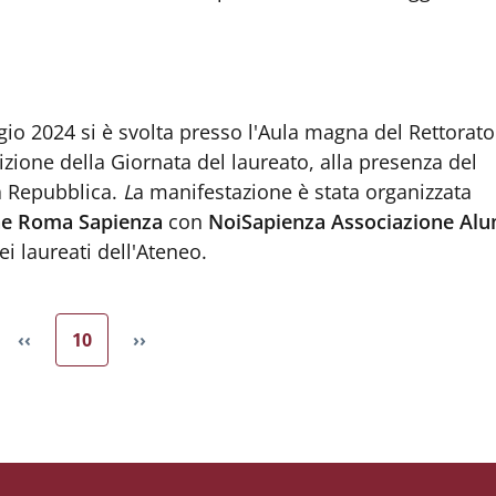
io 2024 si è svolta presso l'Aula magna del Rettorato
zione della Giornata del laureato, alla presenza del
a Repubblica.
L
a manifestazione è stata organizzata
ne Roma Sapienza
con
NoiSapienza Associazione Al
ei laureati dell'Ateneo.
Pagina attuale
‹‹
10
››
Pagina precedente
Pagina successiva