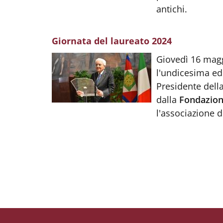
antichi.
Giornata del laureato 2024
Body
:
Giovedì 16 magg
l'undicesima edi
Presidente dell
dalla
Fondazio
l'associazione d
Small prints
Useful links section