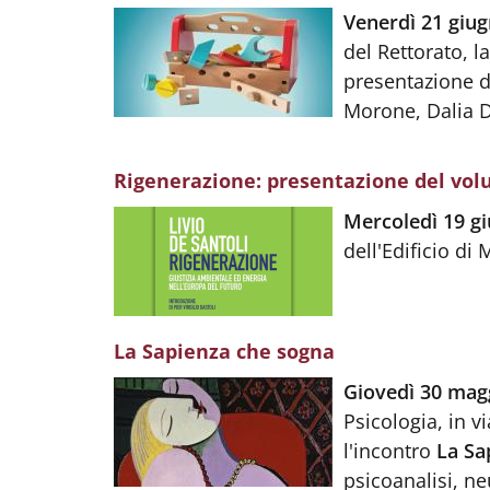
Body
:
Venerdì 21 giu
del Rettorato, 
presentazione 
Morone, Dalia D
Rigenerazione: presentazione del volu
Body
:
Mercoledì 19 g
dell'Edificio di 
La Sapienza che sogna
Body
:
Giovedì 30 mag
Psicologia, in v
l'incontro
La Sa
psicoanalisi, n