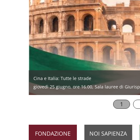
Cina e Italia: Tutte le strade
Sfide del XXI secolo: verso il futuro nello Spazio
giovedì 25 giugno, ore 16.00, Sala lauree di Giuri
lunedì 8 giugno alle 9.30, Aula 1 di Ingegneria
1
FONDAZIONE
NOI SAPIENZA