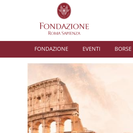
Salta al contenuto principale
Skip to footer content
FONDAZIONE
EVENTI
BORSE 
Fondazione Roma S