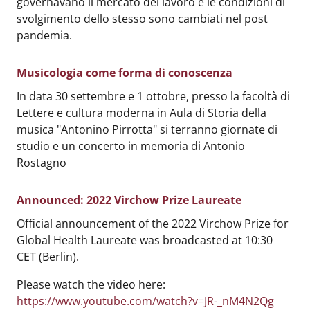
governavano il mercato del lavoro e le condizioni di
svolgimento dello stesso sono cambiati nel post
pandemia.
Musicologia come forma di conoscenza
Body
:
In data 30 settembre e 1 ottobre, presso la facoltà di
Lettere e cultura moderna in Aula di Storia della
musica "Antonino Pirrotta" si terranno giornate di
studio e un concerto in memoria di Antonio
Rostagno
Announced: 2022 Virchow Prize Laureate
Body
:
Official announcement of the 2022 Virchow Prize for
Global Health Laureate was broadcasted at 10:30
CET (Berlin).
Please watch the video here:
https://www.youtube.com/watch?v=JR-_nM4N2Qg