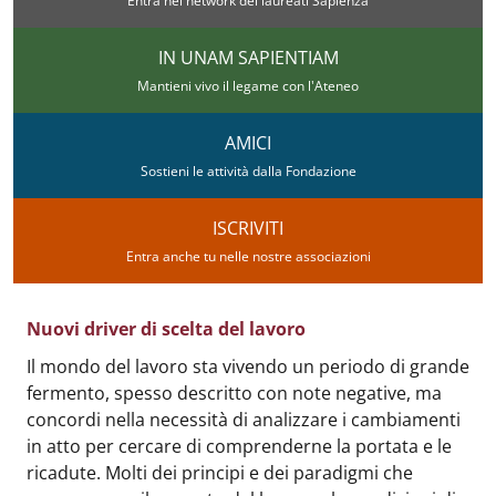
Entra nel network dei laureati Sapienza
IN UNAM SAPIENTIAM
Mantieni vivo il legame con l'Ateneo
AMICI
Sostieni le attività dalla Fondazione
ISCRIVITI
Entra anche tu nelle nostre associazioni
Nuovi driver di scelta del lavoro
Body
:
Il mondo del lavoro sta vivendo un periodo di grande
fermento, spesso descritto con note negative, ma
concordi nella necessità di analizzare i cambiamenti
in atto per cercare di comprenderne la portata e le
ricadute. Molti dei principi e dei paradigmi che