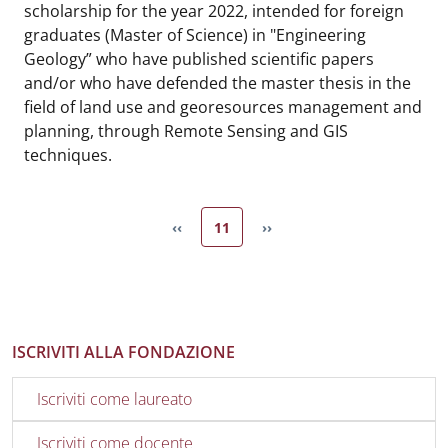
scholarship for the year 2022, intended for foreign
graduates (Master of Science) in "Engineering
Geology” who have published scientific papers
and/or who have defended the master thesis in the
field of land use and georesources management and
planning, through Remote Sensing and GIS
techniques.
Pagina attuale
‹‹
11
››
Pagina precedente
Pagina successiva
ISCRIVITI ALLA FONDAZIONE
Iscriviti come laureato
Iscriviti come docente