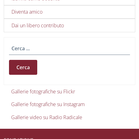
Diventa amico
Dai un libero contributo
Cerca
Gallerie foto e video
Gallerie fotografiche su Flickr
Gallerie fotografiche su Instagram
Gallerie video su Radio Radicale
Useful links section
Small prints