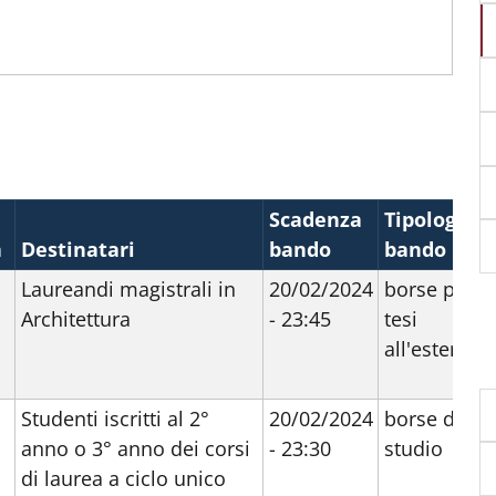
Scadenza
Tipologia
a
Destinatari
bando
bando
d
Laureandi magistrali in
20/02/2024
borse per
Architettura
- 23:45
tesi
all'estero
Studenti iscritti al 2°
20/02/2024
borse di
anno o 3° anno dei corsi
- 23:30
studio
di laurea a ciclo unico