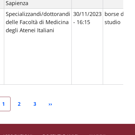
Sapienza
Specializzandi/dottorandi
30/11/2023
borse di
delle Facoltà di Medicina
- 16:15
studio
a
degli Atenei Italiani
1
2
3
››
ecedente
Pagina attuale
Pagina
Pagina
Pagina successiva