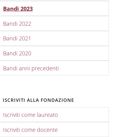
Attivo
Bandi 2023
Bandi 2022
Bandi 2021
Bandi 2020
Borse
importo
Bandi anni precedenti
isponibili
borsa
3
€1.000,00
ISCRIVITI ALLA FONDAZIONE
Iscriviti come laureato
1
€7.600,00
Iscriviti come docente