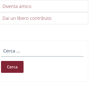
Diventa amico
Dai un libero contributo
2
€2.500,00
Cerca
1
€5.000,00