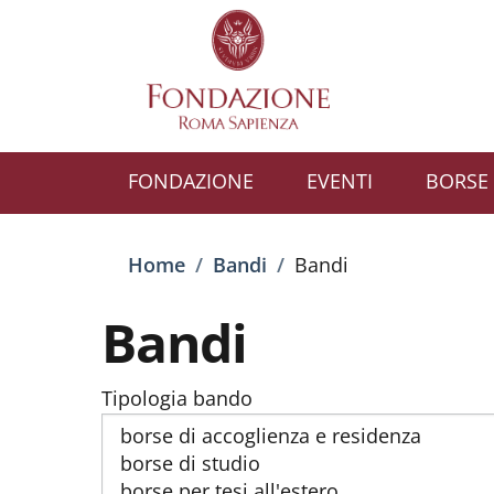
Salta al contenuto principale
Skip to footer content
FONDAZIONE
EVENTI
BORSE 
Briciole di pane
Home
/
Bandi
/
Bandi
Bandi
Tipologia bando