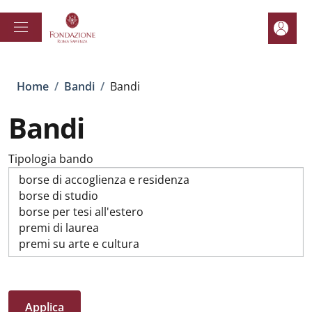
Salta al contenuto principale
Skip to footer content
Area pe
Briciole di pane
Home
/
Bandi
/
Bandi
Bandi
Tipologia bando