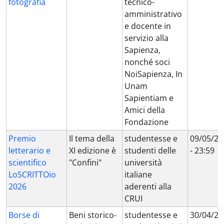
fotografia
tecnico-
amministrativo
e docente in
servizio alla
Sapienza,
nonché soci
NoiSapienza, In
Unam
Sapientiam e
Amici della
Fondazione
Premio
Il tema della
studentesse e
09/05/20
letterario e
XI edizione è
studenti delle
- 23:59
scientifico
"Confini"
università
LoSCRITTOio
italiane
2026
aderenti alla
CRUI
Borse di
Beni storico-
studentesse e
30/04/20