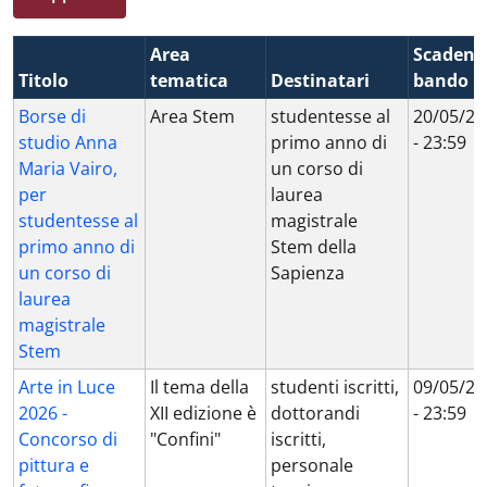
Area
Scadenz
Titolo
tematica
Destinatari
bando
Borse di
Area Stem
studentesse al
20/05/20
studio Anna
primo anno di
- 23:59
Maria Vairo,
un corso di
per
laurea
studentesse al
magistrale
primo anno di
Stem della
un corso di
Sapienza
laurea
magistrale
Stem
Arte in Luce
Il tema della
studenti iscritti,
09/05/20
2026 -
XII edizione è
dottorandi
- 23:59
Concorso di
"Confini"
iscritti,
pittura e
personale