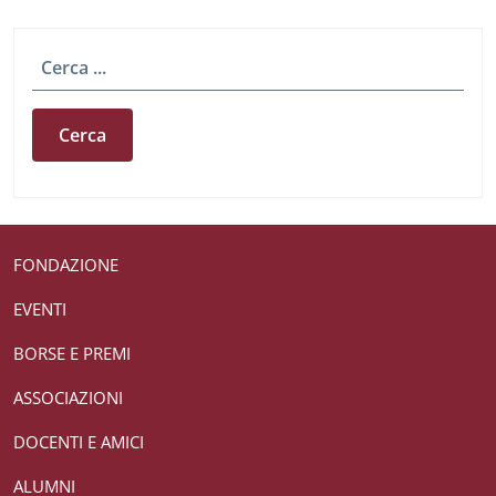
Cerca
Useful links section
Small prints
FONDAZIONE
EVENTI
BORSE E PREMI
ASSOCIAZIONI
DOCENTI E AMICI
ALUMNI