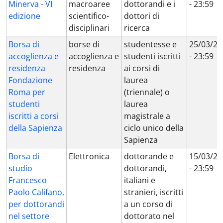
Minerva - VI
macroaree
dottorandi e i
- 23:59
edizione
scientifico-
dottori di
disciplinari
ricerca
Borsa di
borse di
studentesse e
25/03/20
accoglienza e
accoglienza e
studenti iscritti
- 23:59
residenza
residenza
ai corsi di
Fondazione
laurea
Roma per
(triennale) o
studenti
laurea
iscritti a corsi
magistrale a
della Sapienza
ciclo unico della
Sapienza
Borsa di
Elettronica
dottorande e
15/03/20
studio
dottorandi,
- 23:59
Francesco
italiani e
Paolo Califano,
stranieri, iscritti
per dottorandi
a un corso di
nel settore
dottorato nel