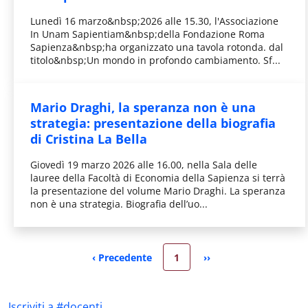
Lunedì 16 marzo&nbsp;2026 alle 15.30, l'Associazione
In Unam Sapientiam&nbsp;della Fondazione Roma
Sapienza&nbsp;ha organizzato una tavola rotonda. dal
titolo&nbsp;Un mondo in profondo cambiamento. Sf...
Mario Draghi, la speranza non è una
strategia: presentazione della biografia
di Cristina La Bella
Giovedì 19 marzo 2026 alle 16.00, nella Sala delle
lauree della Facoltà di Economia della Sapienza si terrà
la presentazione del volume Mario Draghi. La speranza
non è una strategia. Biografia dell’uo...
Pagina attuale
‹ Precedente
1
››
Pagina precedente
Pagina successiva
Iscriviti a #docenti