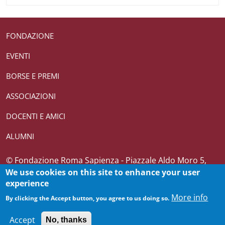
Useful links section
Small prints
FONDAZIONE
EVENTI
BORSE E PREMI
ASSOCIAZIONI
DOCENTI E AMICI
ALUMNI
Credits
© Fondazione Roma Sapienza - Piazzale Aldo Moro 5,
We use cookies on this site to enhance your user
00185 Roma T (+39) 06 4969 0362-0361 CF 10082271007
experience
More info
By clicking the Accept button, you agree to us doing so.
Accept
No, thanks