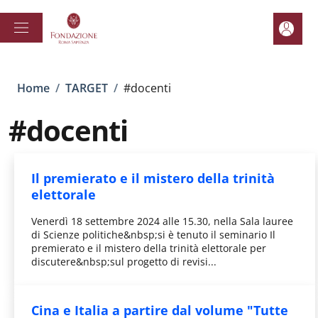
Salta al contenuto principale
Skip to footer content
Area pe
Briciole di pane
Home
/
TARGET
/
#docenti
#docenti
Il premierato e il mistero della trinità
elettorale
Venerdì 18 settembre 2024 alle 15.30, nella Sala lauree
di Scienze politiche&nbsp;si è tenuto il seminario Il
premierato e il mistero della trinità elettorale per
discutere&nbsp;sul progetto di revisi...
Cina e Italia a partire dal volume "Tutte