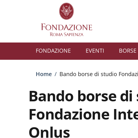
Salta al contenuto principale
Skip to footer content
FONDAZIONE
EVENTI
BORSE 
Briciole di pane
Home
/
Bando borse di studio Fondaz
Bando borse di 
Fondazione Int
Onlus