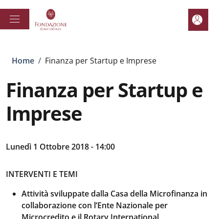
Salta al contenuto principale
Skip to footer content
Area pe
Briciole di pane
Home
/
Finanza per Startup e Imprese
Finanza per Startup e
Imprese
Lunedì 1 Ottobre 2018 - 14:00
INTERVENTI E TEMI
Attività sviluppate dalla Casa della Microfinanza in
collaborazione con l’Ente Nazionale per
Microcredito e il Rotary International