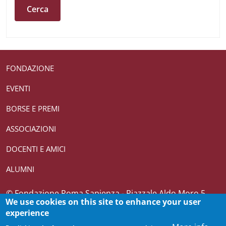
Useful links section
Small prints
FONDAZIONE
EVENTI
BORSE E PREMI
ASSOCIAZIONI
DOCENTI E AMICI
ALUMNI
Credits
© Fondazione Roma Sapienza - Piazzale Aldo Moro 5,
We use cookies on this site to enhance your user
00185 Roma T (+39) 06 4969 0362-0361 CF 10082271007
experience