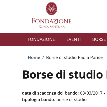
Salta al contenuto principale
Skip to footer content
FONDAZIONE
EVENTI
BORSE 
Briciole di pane
Home
/
Borse di studio Paola Parise
Borse di studio
data di scadenza del bando
:
03/03/2017 - 
tipologia bando
:
borse di studio