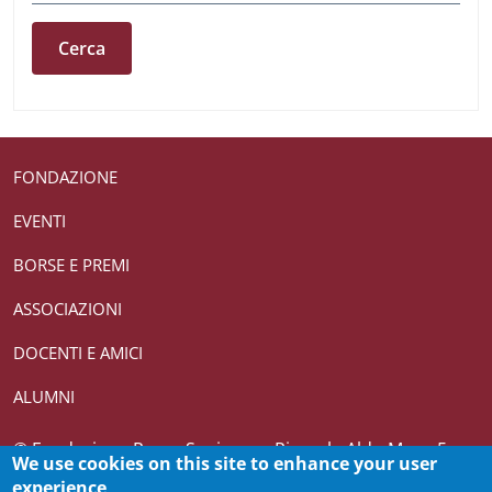
Useful links section
Small prints
FONDAZIONE
EVENTI
BORSE E PREMI
ASSOCIAZIONI
DOCENTI E AMICI
ALUMNI
Credits
© Fondazione Roma Sapienza - Piazzale Aldo Moro 5,
We use cookies on this site to enhance your user
00185 Roma T (+39) 06 4969 0362-0361 CF 10082271007
experience