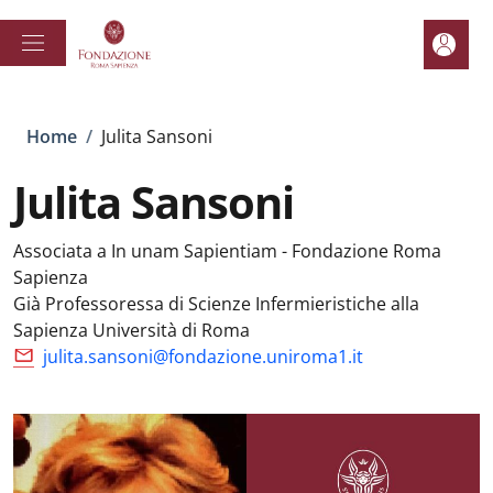
Salta al contenuto principale
Skip to footer content
Area pe
Briciole di pane
Home
/
Julita Sansoni
Julita Sansoni
Associata a In unam Sapientiam - Fondazione Roma
Sapienza
Già Professoressa di Scienze Infermieristiche alla
Sapienza Università di Roma
julita.sansoni@fondazione.uniroma1.it
Spazio
: