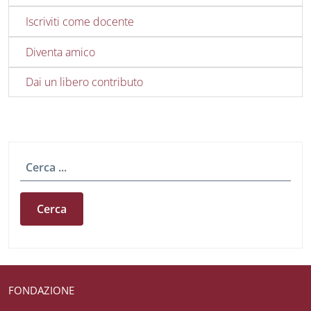
Iscriviti come docente
Diventa amico
Dai un libero contributo
Cerca
Useful links section
Small prints
FONDAZIONE