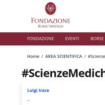
Salta al contenuto principale
Skip to footer content
FONDAZIONE
EVENTI
BORSE 
Briciole di pane
Home
/
AREA SCIENTIFICA
/
#Scienz
#ScienzeMedic
Luigi Irace
...