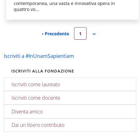
contemporanea, una vasta e innovativa opera in
quattro vo...
Pagina attuale
‹ Precedente
1
››
Pagina precedente
Pagina successiva
Iscriviti a #InUnamSapientiam
ISCRIVITI ALLA FONDAZIONE
Iscriviti come laureato
Iscriviti come docente
Diventa amico
Dai un libero contributo