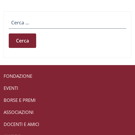
Cerca
Useful links section
Small prints
FONDAZIONE
EVENTI
BORSE E PREMI
ASSOCIAZIONI
DOCENTI E AMICI