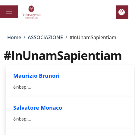
Salta al contenuto principale
Skip to footer content
Area pe
Briciole di pane
Home
/
ASSOCIAZIONE
/
#InUnamSapientiam
#InUnamSapientiam
Maurizio Brunori
&nbsp;...
Salvatore Monaco
&nbsp;...