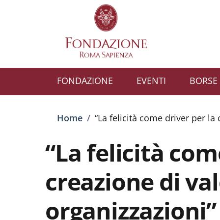
Salta al contenuto principale
Skip to footer content
FONDAZIONE
EVENTI
BORSE 
Briciole di pane
Home
/
“La felicità come driver per la
“La felicità com
creazione di val
organizzazioni”