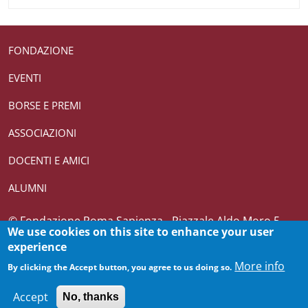
Useful links section
Small prints
FONDAZIONE
EVENTI
BORSE E PREMI
ASSOCIAZIONI
DOCENTI E AMICI
ALUMNI
Credits
© Fondazione Roma Sapienza - Piazzale Aldo Moro 5,
We use cookies on this site to enhance your user
00185 Roma T (+39) 06 4969 0362-0361 CF 10082271007
experience
More info
By clicking the Accept button, you agree to us doing so.
Accept
No, thanks