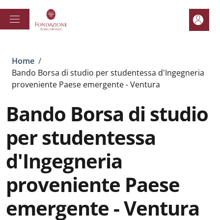
Salta al contenuto principale
Skip to footer content
Area pe
Briciole di pane
Home
/
Bando Borsa di studio per studentessa d'Ingegneria
proveniente Paese emergente - Ventura
Bando Borsa di studio
per studentessa
d'Ingegneria
proveniente Paese
emergente - Ventura