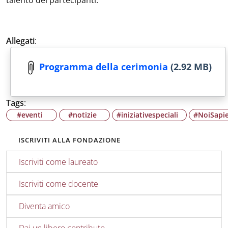
talento dei partecipanti.
Allegati
:
Programma della cerimonia
(2.92 MB)
Tags
:
#eventi
#notizie
#iniziativespeciali
#NoiSapi
ISCRIVITI ALLA FONDAZIONE
Iscriviti come laureato
Iscriviti come docente
Diventa amico