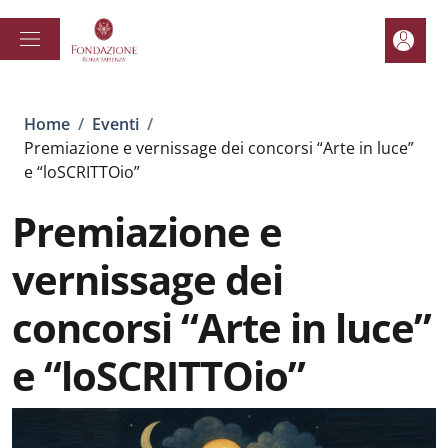
Salta al contenuto principale
Skip to footer content
Area pe
Briciole di pane
Home
/
Eventi
/
Premiazione e vernissage dei concorsi “Arte in luce”
e “loSCRITTOio”
Premiazione e
vernissage dei
concorsi “Arte in luce”
e “loSCRITTOio”