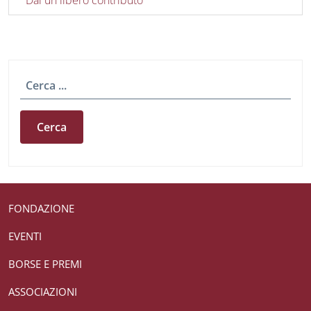
Dai un libero contributo
Cerca
Useful links section
Small prints
FONDAZIONE
EVENTI
BORSE E PREMI
ASSOCIAZIONI