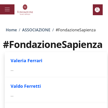
Salta al contenuto principale
Skip to footer content
Area pe
Briciole di pane
Home
/
ASSOCIAZIONE
/
#FondazioneSapienza
#FondazioneSapienza
Valeria Ferrari
...
Valdo Ferretti
...