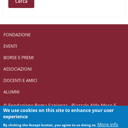
Useful links section
Small prints
FONDAZIONE
EVENTI
BORSE E PREMI
ASSOCIAZIONI
DOCENTI E AMICI
ALUMNI
Credits
© Fondazione Roma Sapienza - Piazzale Aldo Moro 5,
We use cookies on this site to enhance your user
00185 Roma T (+39) 06 4969 0362-0361 CF 10082271007
experience
More info
By clicking the Accept button, you agree to us doing so.