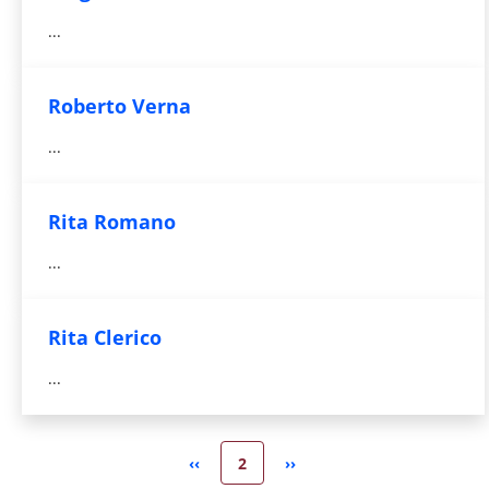
...
Roberto Verna
...
Rita Romano
...
Rita Clerico
...
Pagina attuale
‹‹
2
››
Pagina precedente
Pagina successiva