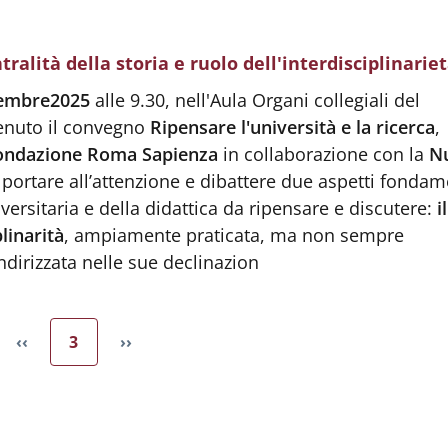
tralità della storia e ruolo dell'interdisciplinarie
vembre
2025
alle 9.30, nell'Aula Organi collegiali del
tenuto il convegno
Ripensare l'università e la ricerca
,
ondazione Roma Sapienza
in collaborazione con la
N
r portare all’attenzione e dibattere due aspetti fondam
iversitaria e della didattica da ripensare e discutere:
i
plinarità
,
ampiamente praticata, ma non sempre
dirizzata nelle sue declinazion
Pagina attuale
‹‹
3
››
Pagina precedente
Pagina successiva