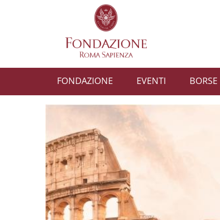
Salta al contenuto principale
Skip to footer content
FONDAZIONE
EVENTI
BORSE 
Fondazione Roma S