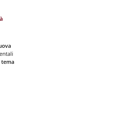
tà
uova
entali
l tema