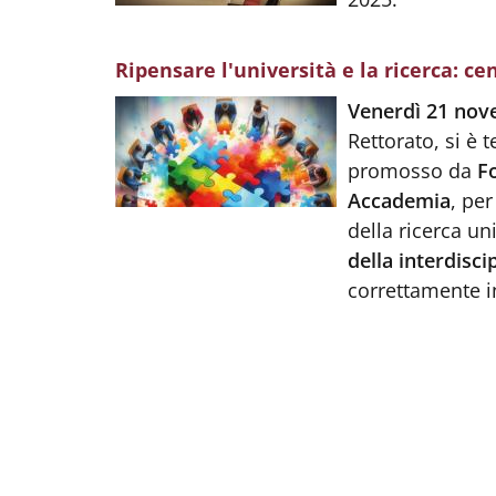
Ripensare l'università e la ricerca: cen
Body
:
Venerdì 21 no
Rettorato, si è 
promosso da
F
Accademia
, pe
della ricerca un
della interdisci
correttamente in