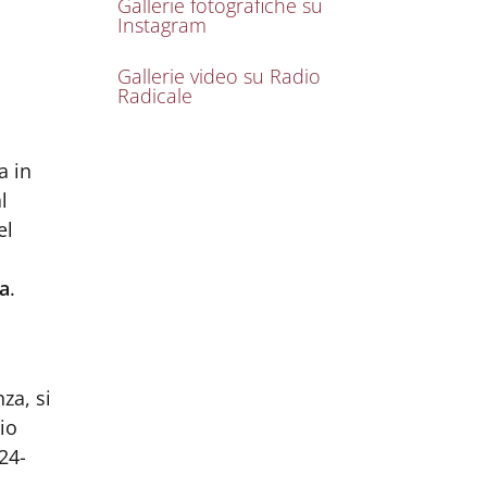
Gallerie fotografiche su
Instagram
Gallerie video su Radio
Radicale
a in
l
el
a
.
za, si
io
24-