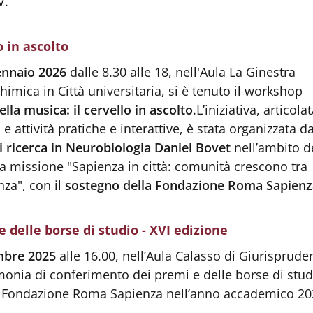
V.
o in ascolto
ennaio 2026
dalle 8.30 alle 18, nell'Aula La Ginestra
Chimica in Città universitaria, si è tenuto il workshop
la musica: il cervello in ascolto
.
L’iniziativa, articolat
e attività pratiche e interattive, è stata organizzata da
i ricerca in Neurobiologia Daniel Bovet
nell’ambito d
za missione "Sapienza in città: comunità crescono tra
nza", con il
sostegno della Fondazione Roma Sapienz
 delle borse di studio - XVI edizione
mbre 2025
alle 16.00, nell’Aula Calasso di Giurispruden
imonia di conferimento dei premi e delle borse di stud
a Fondazione Roma Sapienza nell’anno accademico 20