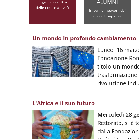
ALUMNI
Organi e obiettivi
delle nostre attività
Entra nel network dei
laureati Sapienza
Un mondo in profondo cambiamento: s
Body
:
Lunedì 16 marzo
Fondazione Roma
titolo
Un mondo 
trasformazione 
rivoluzione indu
L'Africa e il suo futuro
Body
:
Mercoledì 28 g
Rettorato, si è 
dalla Fondazion