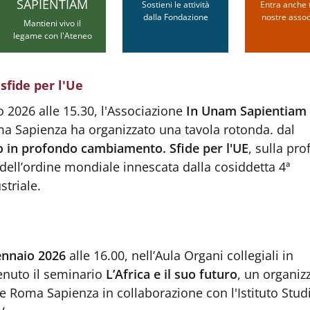
SAPIENTIAM
Sostieni le attività
Entra anche t
dalla Fondazione
nostre assoc
Mantieni vivo il
legame con l'Ateneo
fide per l'Ue
 2026 alle 15.30, l'Associazione
In Unam Sapientiam
 Sapienza ha organizzato una tavola rotonda. dal
in profondo cambiamento. Sfide per l'UE
, sulla pr
dell’ordine mondiale innescata dalla cosiddetta 4ª
striale.
ennaio 2026
alle 16.00, nell’Aula Organi collegiali in
tenuto il seminario
L’Africa e il suo futuro
, un organiz
e Roma Sapienza in collaborazione con l'Istituto Stud