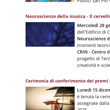
Politici San Pio 
Neuroscienze della musica - Il cervell
Body
:
Mercoledì 28 g
dell'Edificio di 
Neuroscienze del
momenti teorici 
CRIN - Centro d
progetto di Ter
creatività e scie
Cerimonia di conferimento dei premi e
Body
:
Lunedì 15 dice
è tenuta la cer
assegnate dall
2025.