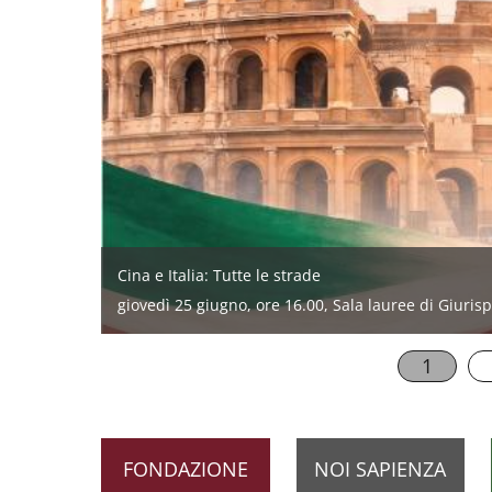
Cina e Italia: Tutte le strade
Sfide del XXI secolo: verso il futuro nello Spazio
giovedì 25 giugno, ore 16.00, Sala lauree di Giuri
lunedì 8 giugno alle 9.30, Aula 1 di Ingegneria
1
FONDAZIONE
NOI SAPIENZA