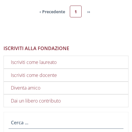
Pagina attuale
‹ Precedente
1
››
Pagina precedente
Pagina successiva
ISCRIVITI ALLA FONDAZIONE
Iscriviti come laureato
Iscriviti come docente
Diventa amico
Dai un libero contributo
Cerca