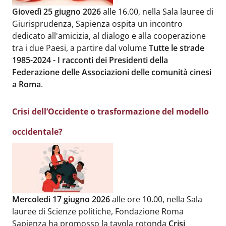
Body
:
Giovedì 25 giugno 2026
alle 16.00, nella Sala lauree di
Giurisprudenza, Sapienza ospita un incontro
dedicato all'amicizia, al dialogo e alla cooperazione
tra i due Paesi, a partire dal volume
Tutte le strade
1985-2024 - I racconti dei Presidenti della
Federazione delle Associazioni delle comunità cinesi
a Roma
.
Crisi dell’Occidente o trasformazione del modello
occidentale?
Body
:
Mercoledì 17 giugno 2026
alle ore 10.00, nella Sala
lauree di Scienze politiche, Fondazione Roma
Sapienza ha promosso la tavola rotonda
Crisi