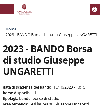
Salta al contenuto principale
Skip to footer content
Area pe
Briciole di pane
Home
/
2023 - BANDO Borsa di studio Giuseppe UNGARETTI
2023 - BANDO Borsa
di studio Giuseppe
UNGARETTI
data di scadenza del bando
:
15/10/2023 - 13:15
borse disponibili
:
1
tipologia bando
:
borse di studio
area tematica
:
Tesi laurea su Giuseppe Ungaretti