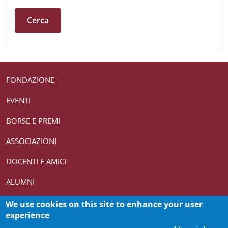
Useful links section
Small prints
FONDAZIONE
EVENTI
BORSE E PREMI
ASSOCIAZIONI
DOCENTI E AMICI
ALUMNI
We use cookies on this site to enhance your user
Credits
© Fondazione Roma Sapienza - Piazzale Aldo Moro 5,
experience
00185 Roma T (+39) 06 4969 0362-0361 CF 10082271007