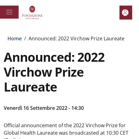
Salta al contenuto principale
Skip to footer content
Area pe
Briciole di pane
Home
/
Announced: 2022 Virchow Prize Laureate
Announced: 2022
Virchow Prize
Laureate
Venerdì 16 Settembre 2022 - 14:30
Official announcement of the 2022 Virchow Prize for
Global Health Laureate was broadcasted at 10:30 CET