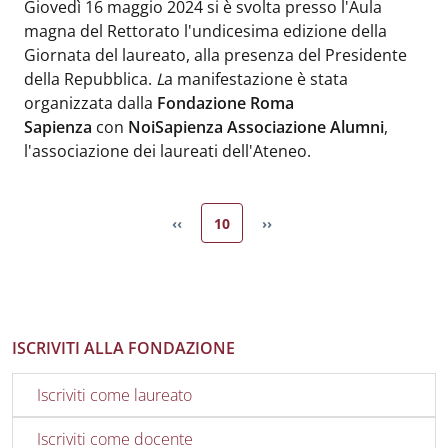
Body
:
Giovedì 16 maggio 2024 si è svolta presso l'Aula
magna del Rettorato l'undicesima edizione della
Giornata del laureato, alla presenza del Presidente
della Repubblica.
L
a manifestazione è stata
organizzata dalla
Fondazione Roma
Sapienza
con
NoiSapienza Associazione Alumni
,
l'associazione dei laureati dell'Ateneo.
Pagina attuale
‹‹
10
››
Pagina precedente
Pagina successiva
ISCRIVITI ALLA FONDAZIONE
Iscriviti come laureato
Iscriviti come docente