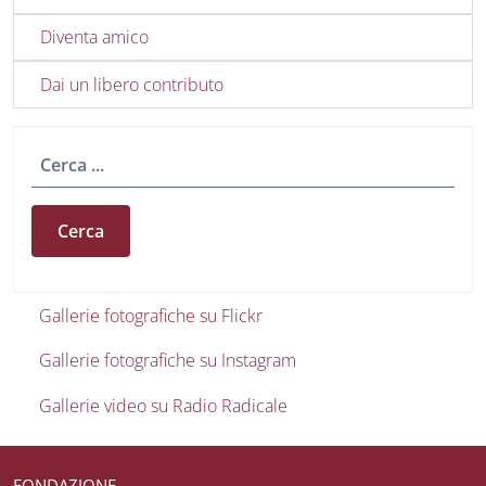
Diventa amico
Dai un libero contributo
Cerca
Gallerie foto e video
Gallerie fotografiche su Flickr
Gallerie fotografiche su Instagram
Gallerie video su Radio Radicale
Useful links section
Small prints
FONDAZIONE